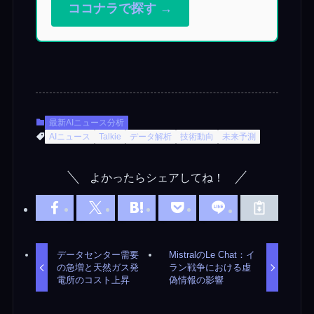
ココナラで探す →
最新AIニュース分析
AIニュース
Talkie
データ解析
技術動向
未来予測
よかったらシェアしてね！
データセンター需要
MistralのLe Chat：イ
の急増と天然ガス発
ラン戦争における虚
電所のコスト上昇
偽情報の影響