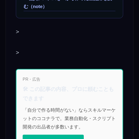
む（note）
>
>
PR・広告
🛠 この記事の内容、プロに頼むことも
できます
「自分で作る時間がない」ならスキルマーケ
ットのココナラで。業務自動化・スクリプト
開発の出品者が多数います。