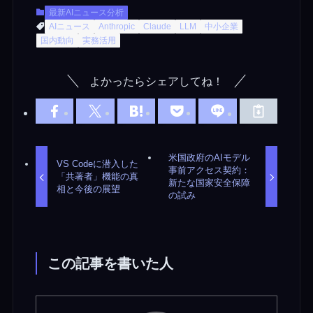
最新AIニュース分析
AIニュース
Anthropic
Claude
LLM
中小企業
国内動向
実務活用
よかったらシェアしてね！
米国政府のAIモデル
VS Codeに潜入した
事前アクセス契約：
「共著者」機能の真
新たな国家安全保障
相と今後の展望
の試み
この記事を書いた人